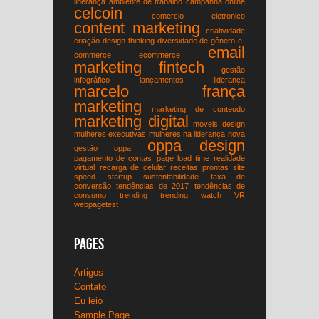
liderança
ambiente de trabalho
campanha online
celcoin
comercio eletronico
content marketing
criatividade
criação
design thinking
diversidade de gênero
e-
email
commerce
ecommerce
marketing
fintech
gestão
infográfico
lançamentos
liderança
marcelo frança
marketing
marketing de conteudo
marketing digital
moveis design
mulheres executivas
mulheres na liderança
nova
oppa design
gestão
oppa
pagamento de contas
page load time
realidade
virtual
recarga de celular
receitas prontas
site
speed
startup
sustentabilidade
taxa de
conversão
tendências de 2017
tendências de
consumo
trending
trending watch
VR
webpagetest
Pages
Artigos
Contato
Eu leio
Sample Page