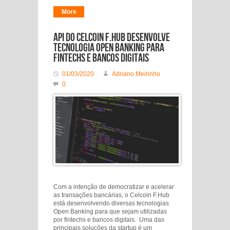
More
API do Celcoin F.Hub desenvolve
tecnologia Open Banking para
fintechs e bancos digitais
01/03/2020
Adriano Meirinho
0
Com a intenção de democratizar e acelerar
as transações bancárias, o Celcoin F.Hub
está desenvolvendo diversas tecnologias
Open Banking para que sejam utilizadas
por fintechs e bancos digitais. Uma das
principais soluções da startup é um