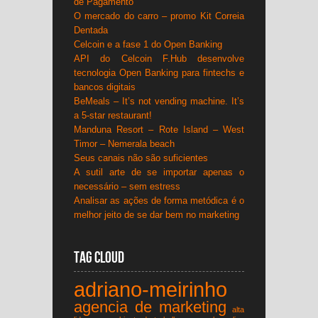
de Pagamento
O mercado do carro – promo Kit Correia
Dentada
Celcoin e a fase 1 do Open Banking
API do Celcoin F.Hub desenvolve
tecnologia Open Banking para fintechs e
bancos digitais
BeMeals – It’s not vending machine. It’s
a 5-star restaurant!
Manduna Resort – Rote Island – West
Timor – Nemerala beach
Seus canais não são suficientes
A sutil arte de se importar apenas o
necessário – sem estress
Analisar as ações de forma metódica é o
melhor jeito de se dar bem no marketing
Tag Cloud
adriano-meirinho
agencia de marketing
alta