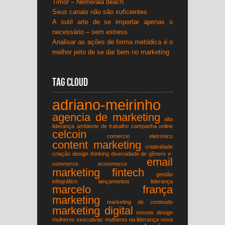
Timor – Nemerala beach
Seus canais não são suficientes
A sutil arte de se importar apenas o
necessário – sem estress
Analisar as ações de forma metódica é o
melhor jeito de se dar bem no marketing
Tag Cloud
adriano-meirinho
agencia de marketing
alta
liderança
ambiente de trabalho
campanha online
celcoin
comercio eletronico
content marketing
criatividade
criação
design thinking
diversidade de gênero
e-
email
commerce
ecommerce
marketing
fintech
gestão
infográfico
lançamentos
liderança
marcelo frança
marketing
marketing de conteudo
marketing digital
moveis design
mulheres executivas
mulheres na liderança
nova