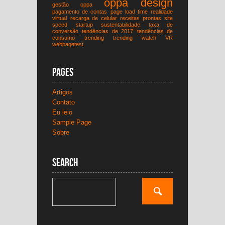
oppa design
gestão
oppa
pagamento de contas
page load time
realidade
virtual
recarga de celular
receitas prontas
site
speed
startup
sustentabilidade
taxa de
conversão
tendências de 2017
tendências de
consumo
trending
trending watch
VR
webpagetest
Pages
Artigos
Contato
Eu leio
Sample Page
Sobre
Search