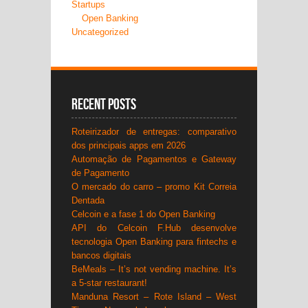
Startups
Open Banking
Uncategorized
Recent Posts
Roteirizador de entregas: comparativo
dos principais apps em 2026
Automação de Pagamentos e Gateway
de Pagamento
O mercado do carro – promo Kit Correia
Dentada
Celcoin e a fase 1 do Open Banking
API do Celcoin F.Hub desenvolve
tecnologia Open Banking para fintechs e
bancos digitais
BeMeals – It’s not vending machine. It’s
a 5-star restaurant!
Manduna Resort – Rote Island – West