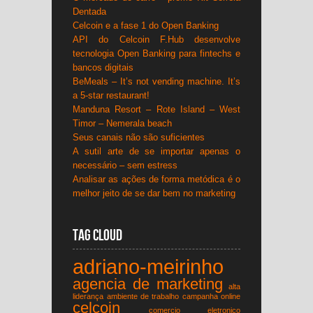
Dentada
Celcoin e a fase 1 do Open Banking
API do Celcoin F.Hub desenvolve
tecnologia Open Banking para fintechs e
bancos digitais
BeMeals – It’s not vending machine. It’s
a 5-star restaurant!
Manduna Resort – Rote Island – West
Timor – Nemerala beach
Seus canais não são suficientes
A sutil arte de se importar apenas o
necessário – sem estress
Analisar as ações de forma metódica é o
melhor jeito de se dar bem no marketing
Tag Cloud
adriano-meirinho
agencia de marketing
alta
liderança
ambiente de trabalho
campanha online
celcoin
comercio eletronico