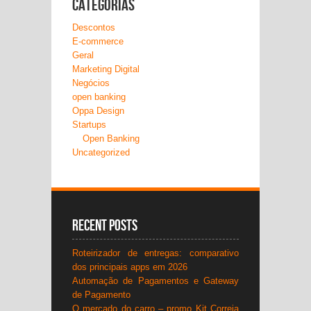
Categorias
Descontos
E-commerce
Geral
Marketing Digital
Negócios
open banking
Oppa Design
Startups
Open Banking
Uncategorized
Recent Posts
Roteirizador de entregas: comparativo
dos principais apps em 2026
Automação de Pagamentos e Gateway
de Pagamento
O mercado do carro – promo Kit Correia