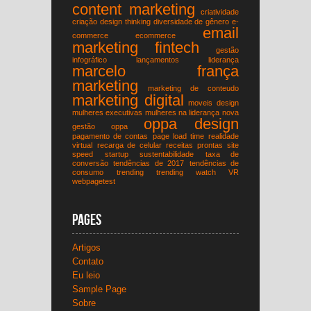
content marketing
criatividade
criação
design thinking
diversidade de gênero
e-
email
commerce
ecommerce
marketing
fintech
gestão
infográfico
lançamentos
liderança
marcelo frança
marketing
marketing de conteudo
marketing digital
moveis design
mulheres executivas
mulheres na liderança
nova
oppa design
gestão
oppa
pagamento de contas
page load time
realidade
virtual
recarga de celular
receitas prontas
site
speed
startup
sustentabilidade
taxa de
conversão
tendências de 2017
tendências de
consumo
trending
trending watch
VR
webpagetest
Pages
Artigos
Contato
Eu leio
Sample Page
Sobre