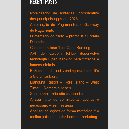
Recent Posts
Roteirizador de entregas: comparativo
dos principais apps em 2026
Automação de Pagamentos e Gateway
de Pagamento
O mercado do carro – promo Kit Correia
Dentada
Celcoin e a fase 1 do Open Banking
API do Celcoin F.Hub desenvolve
tecnologia Open Banking para fintechs e
bancos digitais
BeMeals – It’s not vending machine. It’s
a 5-star restaurant!
Manduna Resort – Rote Island – West
Timor – Nemerala beach
Seus canais não são suficientes
A sutil arte de se importar apenas o
necessário – sem estress
Analisar as ações de forma metódica é o
melhor jeito de se dar bem no marketing