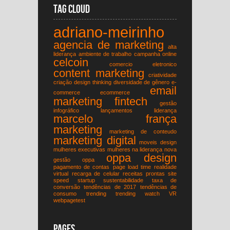
Tag Cloud
adriano-meirinho
agencia de marketing
alta
liderança
ambiente de trabalho
campanha online
celcoin
comercio eletronico
content marketing
criatividade
criação
design thinking
diversidade de gênero
e-
email
commerce
ecommerce
marketing
fintech
gestão
infográfico
lançamentos
liderança
marcelo frança
marketing
marketing de conteudo
marketing digital
moveis design
mulheres executivas
mulheres na liderança
nova
oppa design
gestão
oppa
pagamento de contas
page load time
realidade
virtual
recarga de celular
receitas prontas
site
speed
startup
sustentabilidade
taxa de
conversão
tendências de 2017
tendências de
consumo
trending
trending watch
VR
webpagetest
Pages