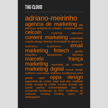
Tag Cloud
adriano-meirinho
agencia de marketing
alta
liderança
ambiente de trabalho
campanha online
celcoin
comercio eletronico
content marketing
criatividade
criação
design thinking
diversidade de gênero
e-
email
commerce
ecommerce
marketing
fintech
gestão
infográfico
lançamentos
liderança
marcelo frança
marketing
marketing de conteudo
marketing digital
moveis design
mulheres executivas
mulheres na liderança
nova
oppa design
gestão
oppa
pagamento de contas
page load time
realidade
virtual
recarga de celular
receitas prontas
site
speed
startup
sustentabilidade
taxa de
conversão
tendências de 2017
tendências de
consumo
trending
trending watch
VR
webpagetest