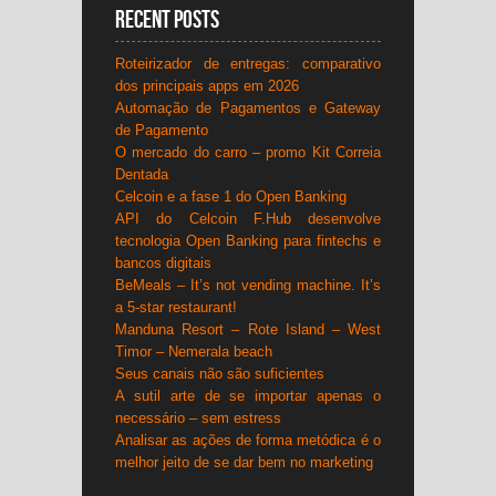
Recent Posts
Roteirizador de entregas: comparativo
dos principais apps em 2026
Automação de Pagamentos e Gateway
de Pagamento
O mercado do carro – promo Kit Correia
Dentada
Celcoin e a fase 1 do Open Banking
API do Celcoin F.Hub desenvolve
tecnologia Open Banking para fintechs e
bancos digitais
BeMeals – It’s not vending machine. It’s
a 5-star restaurant!
Manduna Resort – Rote Island – West
Timor – Nemerala beach
Seus canais não são suficientes
A sutil arte de se importar apenas o
necessário – sem estress
Analisar as ações de forma metódica é o
melhor jeito de se dar bem no marketing