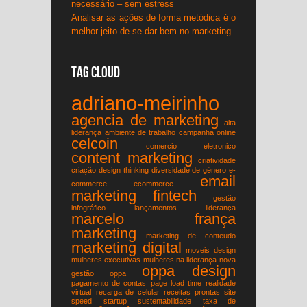
necessário – sem estress
Analisar as ações de forma metódica é o
melhor jeito de se dar bem no marketing
Tag Cloud
adriano-meirinho
agencia de marketing
alta
liderança
ambiente de trabalho
campanha online
celcoin
comercio eletronico
content marketing
criatividade
criação
design thinking
diversidade de gênero
e-
email
commerce
ecommerce
marketing
fintech
gestão
infográfico
lançamentos
liderança
marcelo frança
marketing
marketing de conteudo
marketing digital
moveis design
mulheres executivas
mulheres na liderança
nova
oppa design
gestão
oppa
pagamento de contas
page load time
realidade
virtual
recarga de celular
receitas prontas
site
speed
startup
sustentabilidade
taxa de